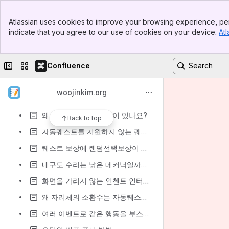
이벤트를 둘 이상 동시에 집행하는 사례
Banner
일관된 목록 정렬 시점
Atlassian uses cookies to improve your browsing experience, per
Top Bar
indicate that you agree to our use of cookies on your device.
Atl
왜 어제 놓친 현상금 사냥을 오늘 할 수 있나요?
Sidebar
Main Content
자동퀘스트가 자동전투에 최소한만 관여하는 사례
Collapse sidebar
Switch sites or apps
Confluence
왜 아이템을 궤짝에 넣어 주나요?
이벤트를 씬으로 만들걸 그랬다
woojinkim.org
현상금 사냥 보상을 어떻게 지급할까요?
왜 게임에 카메라 옵션이 있나요?
Back to top
자동퀘스트를 지원하지 않는 퀘스트 고치기
퀘스트 보상에 랜덤선택보상이 의미가 있을까?
내구도 수리는 낡은 메커닉일까요?
화면을 가리지 않는 인첸트 인터페이스
왜 자리체의 소환수는 자동퀘스트로 처치할 수 없나요?
여러 이벤트로 같은 행동을 부스팅하는 사례